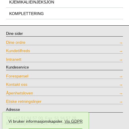
KJEMIKALIEINJEKSJON
KOMPLETTERING
Dine sider
Dine ordre
Kundetilfreds
Intranett
Kundeservice
Forespørsel
Kontakt oss
Åpenhetsloven
Etiske retningslinjer
Adresse
Tlf: +47 51 94 57 00, Fax. 51 94 57 28
Vi bruker informasjonskapsler.
Vis GDPR
Brannstasjonsveien 24, 4312 SANDNES