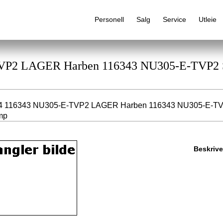
Personell
Salg
Service
Utleie
E-TVP2 LAGER Harben 116343 NU305-E-T
4 116343 NU305-E-TVP2 LAGER Harben 116343 NU305-E-T
Alfabetisk produktregister
mp
Beskrive