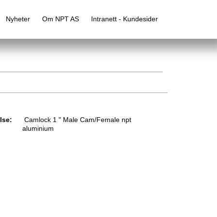
Nyheter
Om NPT AS
Intranett - Kundesider
lse:
Camlock 1 " Male Cam/Female npt
aluminium