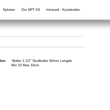
Nyheter
Om NPT AS
Intranett - Kundesider
lse:
Bolter 1.1/2" Studbolter 60mm Lengde
Min 33 Max 33cm