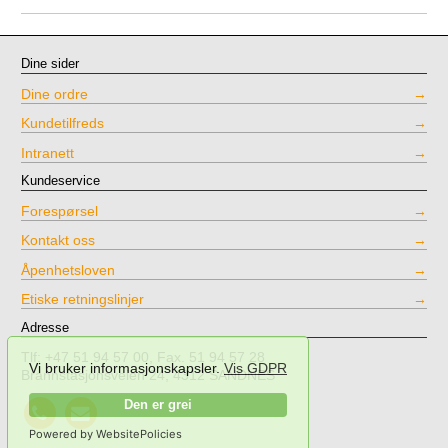
Dine sider
Dine ordre
Kundetilfreds
Intranett
Kundeservice
Forespørsel
Kontakt oss
Åpenhetsloven
Etiske retningslinjer
Adresse
Tlf: +47 51 94 57 00, Fax. 51 94 57 28
Vi bruker informasjonskapsler.
Vis GDPR
Brannstasjonsveien 24, 4312 SANDNES
Call
Send
Den er grei
NPT
mail
Powered by WebsitePolicies
Testing
to