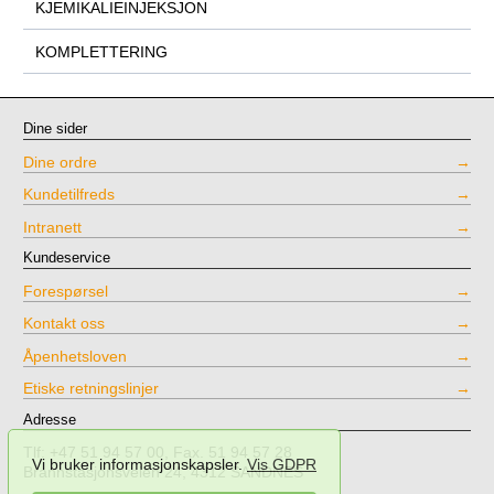
KJEMIKALIEINJEKSJON
KOMPLETTERING
Dine sider
Dine ordre
Kundetilfreds
Intranett
Kundeservice
Forespørsel
Kontakt oss
Åpenhetsloven
Etiske retningslinjer
Adresse
Tlf: +47 51 94 57 00, Fax. 51 94 57 28
Vi bruker informasjonskapsler.
Vis GDPR
Brannstasjonsveien 24, 4312 SANDNES