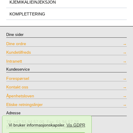
KJEMIKALIEINJEKSJON
KOMPLETTERING
Dine sider
Dine ordre
Kundetilfreds
Intranett
Kundeservice
Forespørsel
Kontakt oss
Åpenhetsloven
Etiske retningslinjer
Adresse
Tlf: +47 51 94 57 00, Fax. 51 94 57 28
Vi bruker informasjonskapsler.
Vis GDPR
Brannstasjonsveien 24, 4312 SANDNES