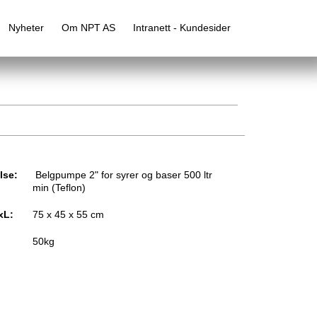
Nyheter
Om NPT AS
Intranett - Kundesider
lse:
Belgpumpe 2" for syrer og baser 500 ltr
min (Teflon)
xL:
75 x 45 x 55 cm
50kg