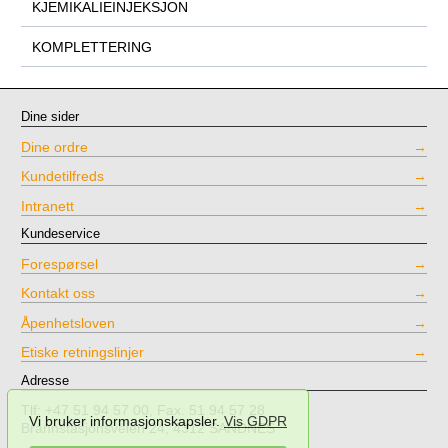
KJEMIKALIEINJEKSJON
KOMPLETTERING
Dine sider
Dine ordre
Kundetilfreds
Intranett
Kundeservice
Forespørsel
Kontakt oss
Åpenhetsloven
Etiske retningslinjer
Adresse
Tlf: +47 51 94 57 00, Fax. 51 94 57 28
Vi bruker informasjonskapsler.
Vis GDPR
Brannstasjonsveien 24, 4312 SANDNES