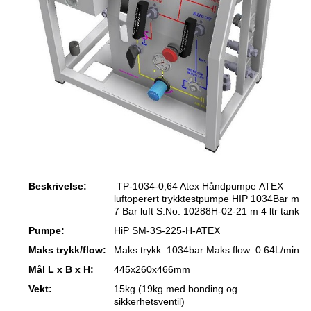
Beskrivelse:
TP-1034-0,64 Atex Håndpumpe ATEX
luftoperert trykktestpumpe HIP 1034Bar m
7 Bar luft S.No: 10288H-02-21 m 4 ltr tank
Pumpe:
HiP SM-3S-225-H-ATEX
Maks trykk/flow:
Maks trykk: 1034bar Maks flow: 0.64L/min
Mål L x B x H:
445x260x466mm
Vekt:
15kg (19kg med bonding og
sikkerhetsventil)