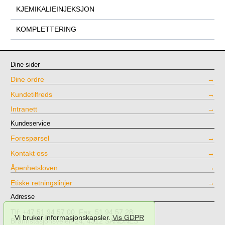
KJEMIKALIEINJEKSJON
KOMPLETTERING
Dine sider
Dine ordre
Kundetilfreds
Intranett
Kundeservice
Forespørsel
Kontakt oss
Åpenhetsloven
Etiske retningslinjer
Adresse
Tlf: +47 51 94 57 00, Fax. 51 94 57 28
Vi bruker informasjonskapsler.
Vis GDPR
Brannstasjonsveien 24, 4312 SANDNES