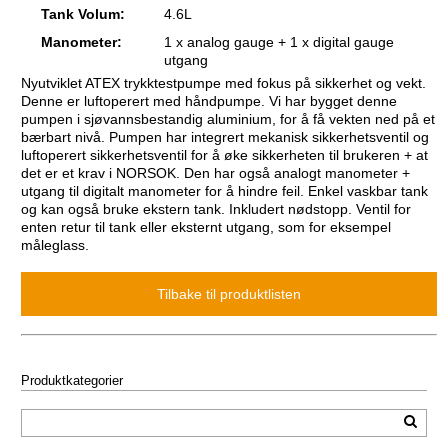
Tank Volum:
4.6L
Manometer:
1 x analog gauge + 1 x digital gauge
utgang
Nyutviklet ATEX trykktestpumpe med fokus på sikkerhet og vekt.
Denne er luftoperert med håndpumpe. Vi har bygget denne
pumpen i sjøvannsbestandig aluminium, for å få vekten ned på et
bærbart nivå. Pumpen har integrert mekanisk sikkerhetsventil og
luftoperert sikkerhetsventil for å øke sikkerheten til brukeren + at
det er et krav i NORSOK. Den har også analogt manometer +
utgang til digitalt manometer for å hindre feil. Enkel vaskbar tank
og kan også bruke ekstern tank. Inkludert nødstopp. Ventil for
enten retur til tank eller eksternt utgang, som for eksempel
måleglass.
Produktkategorier