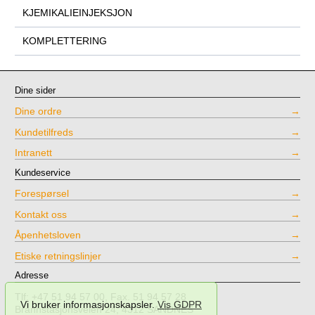
KJEMIKALIEINJEKSJON
KOMPLETTERING
Dine sider
Dine ordre
Kundetilfreds
Intranett
Kundeservice
Forespørsel
Kontakt oss
Åpenhetsloven
Etiske retningslinjer
Adresse
Tlf: +47 51 94 57 00, Fax. 51 94 57 28
Vi bruker informasjonskapsler.
Vis GDPR
Brannstasjonsveien 24, 4312 SANDNES