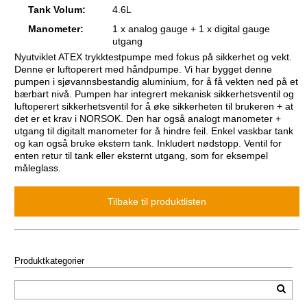
Tank Volum:
4.6L
Manometer:
1 x analog gauge + 1 x digital gauge
utgang
Nyutviklet ATEX trykktestpumpe med fokus på sikkerhet og vekt.
Denne er luftoperert med håndpumpe. Vi har bygget denne
pumpen i sjøvannsbestandig aluminium, for å få vekten ned på et
bærbart nivå. Pumpen har integrert mekanisk sikkerhetsventil og
luftoperert sikkerhetsventil for å øke sikkerheten til brukeren + at
det er et krav i NORSOK. Den har også analogt manometer +
utgang til digitalt manometer for å hindre feil. Enkel vaskbar tank
og kan også bruke ekstern tank. Inkludert nødstopp. Ventil for
enten retur til tank eller eksternt utgang, som for eksempel
måleglass.
Produktkategorier