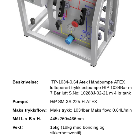
Beskrivelse:
TP-1034-0,64 Atex Håndpumpe ATEX
luftoperert trykktestpumpe HIP 1034Bar m
7 Bar luft S.No: 10288J-02-21 m 4 ltr tank
Pumpe:
HiP SM-3S-225-H-ATEX
Maks trykk/flow:
Maks trykk: 1034bar Maks flow: 0.64L/min
Mål L x B x H:
445x260x466mm
Vekt:
15kg (19kg med bonding og
sikkerhetsventil)