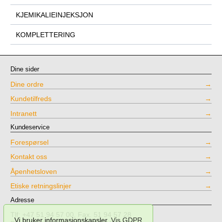
KJEMIKALIEINJEKSJON
KOMPLETTERING
Dine sider
Dine ordre
Kundetilfreds
Intranett
Kundeservice
Forespørsel
Kontakt oss
Åpenhetsloven
Etiske retningslinjer
Adresse
Tlf: +47 51 94 57 00, Fax. 51 94 57 28
Vi bruker informasjonskapsler.
Vis GDPR