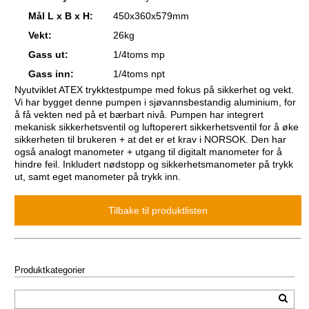
Mål L x B x H:
450x360x579mm
Vekt:
26kg
Gass ut:
1/4toms mp
Gass inn:
1/4toms npt
Nyutviklet ATEX trykktestpumpe med fokus på sikkerhet og vekt.
Vi har bygget denne pumpen i sjøvannsbestandig aluminium, for
å få vekten ned på et bærbart nivå. Pumpen har integrert
mekanisk sikkerhetsventil og luftoperert sikkerhetsventil for å øke
sikkerheten til brukeren + at det er et krav i NORSOK. Den har
også analogt manometer + utgang til digitalt manometer for å
hindre feil.
Inkludert nødstopp og sikkerhetsmanometer på trykk
ut, samt eget manometer på trykk inn.
Produktkategorier