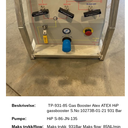
Beskrivelse:
TP-931-85 Gas Booster Atex ATEX HiP
gassbooster S.No:10273B-01-21 931 Bar
Pumpe:
HiP S-86-JN-135
Maks trykk/flow:
Maks trykk: 931Bar Maks flow: 85NL/min