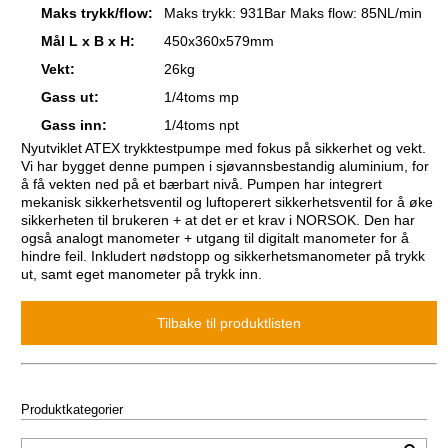
Maks trykk/flow:
Maks trykk: 931Bar Maks flow: 85NL/min
Mål L x B x H:
450x360x579mm
Vekt:
26kg
Gass ut:
1/4toms mp
Gass inn:
1/4toms npt
Nyutviklet ATEX trykktestpumpe med fokus på sikkerhet og vekt.
Vi har bygget denne pumpen i sjøvannsbestandig aluminium, for
å få vekten ned på et bærbart nivå. Pumpen har integrert
mekanisk sikkerhetsventil og luftoperert sikkerhetsventil for å øke
sikkerheten til brukeren + at det er et krav i NORSOK. Den har
også analogt manometer + utgang til digitalt manometer for å
hindre feil.
Inkludert nødstopp og sikkerhetsmanometer på trykk
ut, samt eget manometer på trykk inn.
Produktkategorier