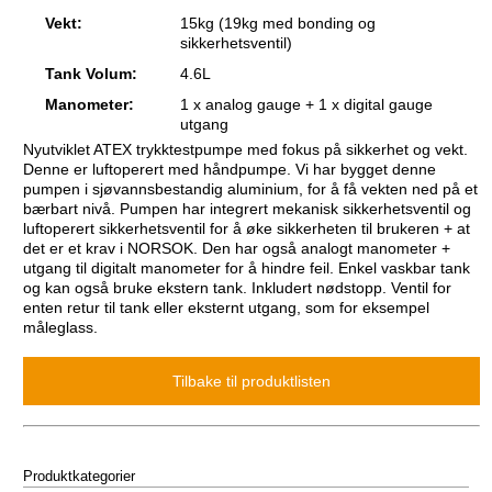
Vekt:
15kg (19kg med bonding og
sikkerhetsventil)
Tank Volum:
4.6L
Manometer:
1 x analog gauge + 1 x digital gauge
utgang
Nyutviklet ATEX trykktestpumpe med fokus på sikkerhet og vekt.
Denne er luftoperert med håndpumpe. Vi har bygget denne
pumpen i sjøvannsbestandig aluminium, for å få vekten ned på et
bærbart nivå. Pumpen har integrert mekanisk sikkerhetsventil og
luftoperert sikkerhetsventil for å øke sikkerheten til brukeren + at
det er et krav i NORSOK. Den har også analogt manometer +
utgang til digitalt manometer for å hindre feil. Enkel vaskbar tank
og kan også bruke ekstern tank. Inkludert nødstopp. Ventil for
enten retur til tank eller eksternt utgang, som for eksempel
måleglass.
Produktkategorier