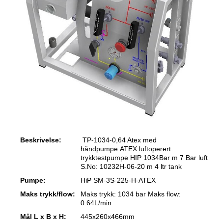
Beskrivelse:
TP-1034-0,64 Atex med
håndpumpe ATEX luftoperert
trykktestpumpe HIP 1034Bar m 7 Bar luft
S.No: 10232H-06-20 m 4 ltr tank
Pumpe:
HiP SM-3S-225-H-ATEX
Maks trykk/flow:
Maks trykk: 1034 bar Maks flow:
0.64L/min
Mål L x B x H:
445x260x466mm