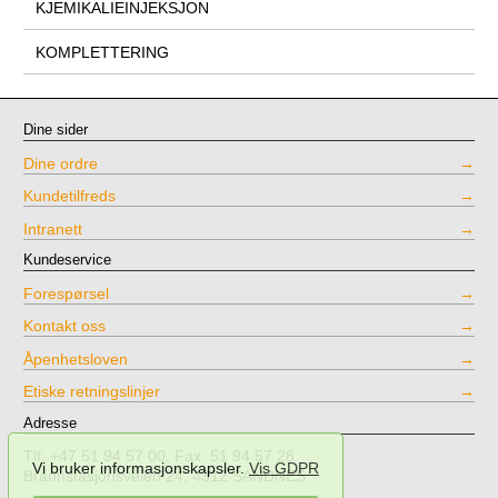
KJEMIKALIEINJEKSJON
KOMPLETTERING
Dine sider
Dine ordre
Kundetilfreds
Intranett
Kundeservice
Forespørsel
Kontakt oss
Åpenhetsloven
Etiske retningslinjer
Adresse
Tlf: +47 51 94 57 00, Fax. 51 94 57 28
Vi bruker informasjonskapsler.
Vis GDPR
Brannstasjonsveien 24, 4312 SANDNES