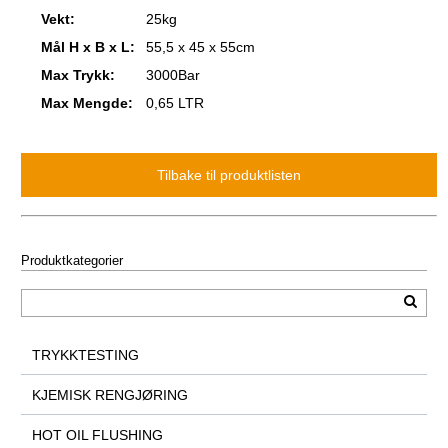
Vekt:
25kg
Mål H x B x L:
55,5 x 45 x 55cm
Max Trykk:
3000Bar
Max Mengde:
0,65 LTR
Produktkategorier
TRYKKTESTING
KJEMISK RENGJØRING
HOT OIL FLUSHING