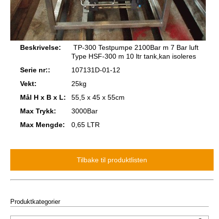
Beskrivelse:
TP-300 Testpumpe 2100Bar m 7 Bar luft
Type HSF-300 m 10 ltr tank,kan isoleres
Serie nr::
107131D-01-12
Vekt:
25kg
Mål H x B x L:
55,5 x 45 x 55cm
Max Trykk:
3000Bar
Max Mengde:
0,65 LTR
Produktkategorier