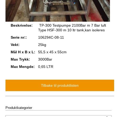
Beskrivelse:
TP-300 Testpumpe 2100Bar m 7 Bar luft
Type HSF-300 m 10 ltr tank,kan isoleres
Serie nr::
106294C-08-11
Vekt:
25kg
Mål H x B x L:
55,5 x 45 x 55cm
Max Trykk:
3000Bar
Max Mengde:
0,65 LTR
Produktkategorier