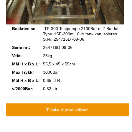
Beskrivelse:
TP-300 Testpumpe 2100Bar m 7 Bar luft
Type HSF-300m 10 ltr tank,kan isoleres
S.Nr: 254716D -09-06
Serie nr::
254716D-09-06
Vekt:
25kg
Mål H x B x L:
55,5 x 45 x 55cm
Max Trykk:
3000Bar
Mål H x B x L:
0,65 LTR
v/2000Bar:
0,32 Ltr