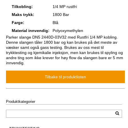
Tilkobling:
1/4 MP rustfri
Maks trykk:
1800 Bar
Farge:
Blå
Material innvendig:
Polyoxymethylen
Parker slange DN5 2440D-03V32 med Rustfri 1/4 MP kobling.
Denne slangen tåler 1800 bar og kan brukes på det meste av
væsker samt også gass testing. Brukes av oss mest til
trykktesting og kjemikalie injeksjon, men kan brukes til spyling og
andre ting som ikke krever for høy flow da slangen bare er 5 mm
innvendig.
Produktkategorier