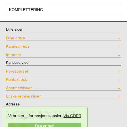
KOMPLETTERING
Dine sider
Dine ordre
Kundetilfreds
Intranett
Kundeservice
Forespørsel
Kontakt oss
Åpenhetsloven
Etiske retningslinjer
Adresse
Tlf: +47 51 94 57 00, Fax. 51 94 57 28
Vi bruker informasjonskapsler.
Vis GDPR
Brannstasjonsveien 24, 4312 SANDNES
Call
Send
Den er grei