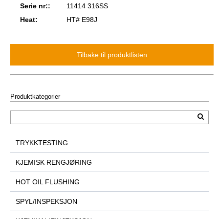
Serie nr::
11414 316SS
Heat:
HT# E98J
Produktkategorier
TRYKKTESTING
KJEMISK RENGJØRING
HOT OIL FLUSHING
SPYL/INSPEKSJON