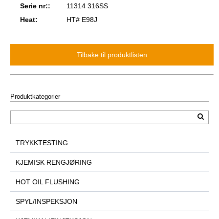
Serie nr::
11314 316SS
Heat:
HT# E98J
Produktkategorier
TRYKKTESTING
KJEMISK RENGJØRING
HOT OIL FLUSHING
SPYL/INSPEKSJON