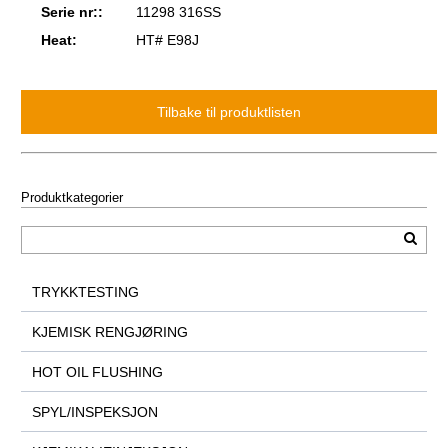
Serie nr::
11298 316SS
Heat:
HT# E98J
Produktkategorier
TRYKKTESTING
KJEMISK RENGJØRING
HOT OIL FLUSHING
SPYL/INSPEKSJON