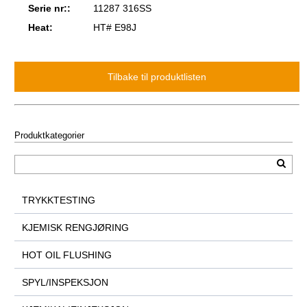
Serie nr::
11287 316SS
Heat:
HT# E98J
Produktkategorier
TRYKKTESTING
KJEMISK RENGJØRING
HOT OIL FLUSHING
SPYL/INSPEKSJON