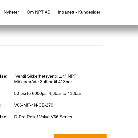
Nyheter
Om NPT AS
Intranett - Kundesider
lse:
Ventil Sikkerhetsventil 1/4" NPT
Måleområde 3,4bar til 413bar
50 psi to 6000psi 4,3bar to 413bar
:
V66-MF-4N-CE-270
lse:
D-Pro Relief Valve V66 Series