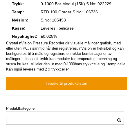
Trykk:
0-1000 Bar Modul (15K) S.No: 922229
Temp:
RTD 100 Grader S.No: 106736
Nvision:
S.No: 105453
Kasse:
Leveres i pelicase
Nøyaktighet:
±0.025%
Crystal nVision Pressure Recorder gir visuelle målinger grafisk, med
eller uten PC, i sanntid når den registreres. nVision er fleksibel og kan
konfigureres til å måle og registrere en rekke kombinasjoner av
målinger. I tillegg til trykk kan moduler for temperatur, spenning og
strøm brukes. Vi leier den ut med 0-1000bars trykkcelle og 1temp celle.
Kan også leveres med 2 x trykkceller.
Produktkategorier