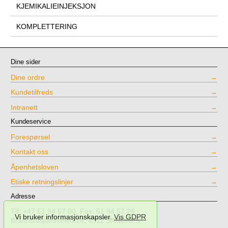
KJEMIKALIEINJEKSJON
KOMPLETTERING
Dine sider
Dine ordre
Kundetilfreds
Intranett
Kundeservice
Forespørsel
Kontakt oss
Åpenhetsloven
Etiske retningslinjer
Adresse
Tlf: +47 51 94 57 00, Fax. 51 94 57 28
Vi bruker informasjonskapsler.
Vis GDPR
Brannstasjonsveien 24, 4312 SANDNES