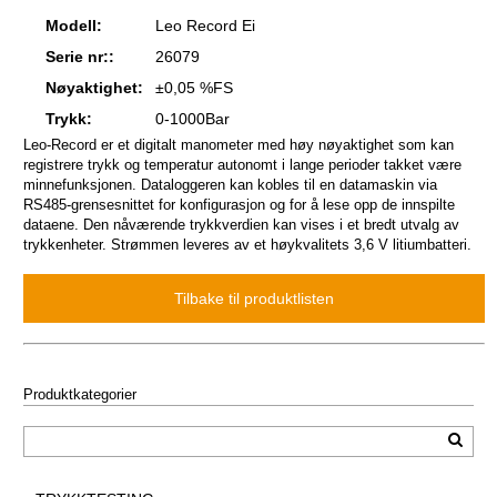
Modell:
Leo Record Ei
Serie nr::
26079
Nøyaktighet:
±0,05 %FS
Trykk:
0-1000Bar
Leo-Record er et digitalt manometer med høy nøyaktighet som kan
registrere trykk og temperatur autonomt i lange perioder takket være
minnefunksjonen. Dataloggeren kan kobles til en datamaskin via
RS485-grensesnittet for konfigurasjon og for å lese opp de innspilte
dataene. Den nåværende trykkverdien kan vises i et bredt utvalg av
trykkenheter. Strømmen leveres av et høykvalitets 3,6 V litiumbatteri.
Produktkategorier