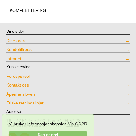
KOMPLETTERING
Dine sider
Dine ordre
Kundetilfreds
Intranett
Kundeservice
Forespørsel
Kontakt oss
Åpenhetsloven
Etiske retningslinjer
Adresse
Tlf: +47 51 94 57 00, Fax. 51 94 57 28
Vi bruker informasjonskapsler.
Vis GDPR
Brannstasjonsveien 24, 4312 SANDNES
Call
Send
Den er grei