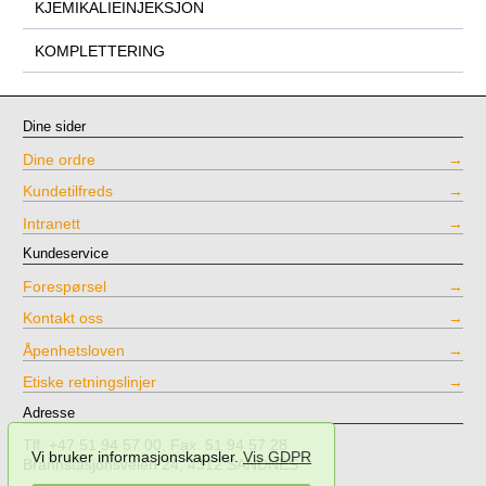
KJEMIKALIEINJEKSJON
KOMPLETTERING
Dine sider
Dine ordre
Kundetilfreds
Intranett
Kundeservice
Forespørsel
Kontakt oss
Åpenhetsloven
Etiske retningslinjer
Adresse
Tlf: +47 51 94 57 00, Fax. 51 94 57 28
Vi bruker informasjonskapsler.
Vis GDPR
Brannstasjonsveien 24, 4312 SANDNES