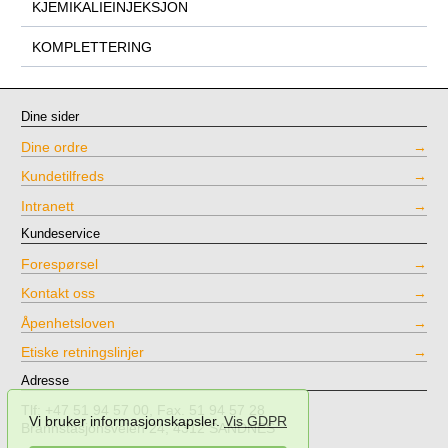
KJEMIKALIEINJEKSJON
KOMPLETTERING
Dine sider
Dine ordre
Kundetilfreds
Intranett
Kundeservice
Forespørsel
Kontakt oss
Åpenhetsloven
Etiske retningslinjer
Adresse
Tlf: +47 51 94 57 00, Fax. 51 94 57 28
Vi bruker informasjonskapsler.
Vis GDPR
Brannstasjonsveien 24, 4312 SANDNES