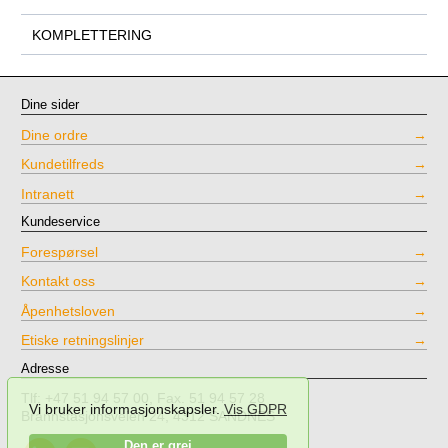
KOMPLETTERING
Dine sider
Dine ordre
Kundetilfreds
Intranett
Kundeservice
Forespørsel
Kontakt oss
Åpenhetsloven
Etiske retningslinjer
Adresse
Tlf: +47 51 94 57 00, Fax. 51 94 57 28
Vi bruker informasjonskapsler.
Vis GDPR
Brannstasjonsveien 24, 4312 SANDNES
Call
Send
Den er grei