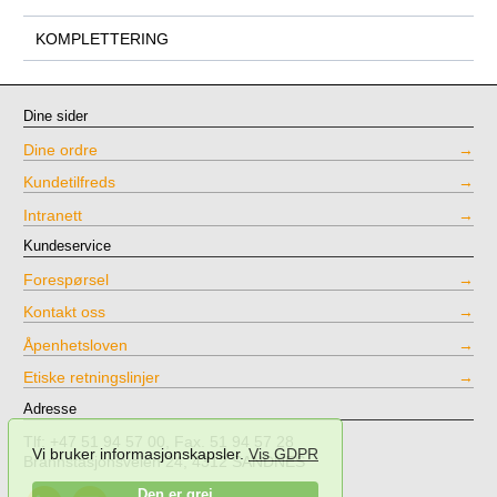
KOMPLETTERING
Dine sider
Dine ordre
Kundetilfreds
Intranett
Kundeservice
Forespørsel
Kontakt oss
Åpenhetsloven
Etiske retningslinjer
Adresse
Tlf: +47 51 94 57 00, Fax. 51 94 57 28
Vi bruker informasjonskapsler.
Vis GDPR
Brannstasjonsveien 24, 4312 SANDNES
Call
Send
Den er grei