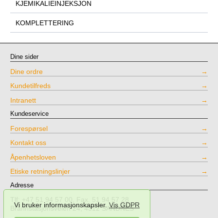
KJEMIKALIEINJEKSJON
KOMPLETTERING
Dine sider
Dine ordre
Kundetilfreds
Intranett
Kundeservice
Forespørsel
Kontakt oss
Åpenhetsloven
Etiske retningslinjer
Adresse
Tlf: +47 51 94 57 00, Fax. 51 94 57 28
Vi bruker informasjonskapsler.
Vis GDPR
Brannstasjonsveien 24, 4312 SANDNES