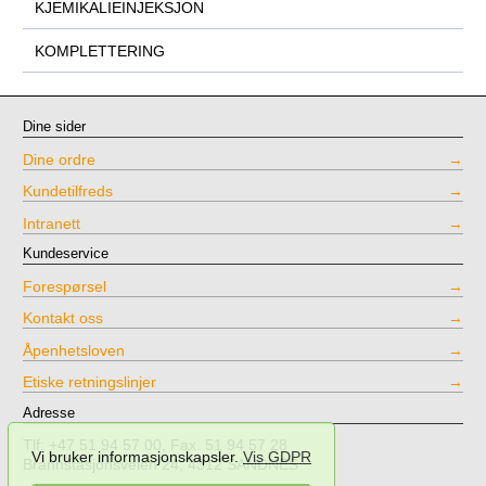
KJEMIKALIEINJEKSJON
KOMPLETTERING
Dine sider
Dine ordre
Kundetilfreds
Intranett
Kundeservice
Forespørsel
Kontakt oss
Åpenhetsloven
Etiske retningslinjer
Adresse
Tlf: +47 51 94 57 00, Fax. 51 94 57 28
Vi bruker informasjonskapsler.
Vis GDPR
Brannstasjonsveien 24, 4312 SANDNES