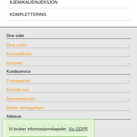
KJEMIKALIEINJEKSJON
KOMPLETTERING
Dine sider
Dine ordre
Kundetilfreds
Intranett
Kundeservice
Forespørsel
Kontakt oss
Åpenhetsloven
Etiske retningslinjer
Adresse
Tlf: +47 51 94 57 00, Fax. 51 94 57 28
Vi bruker informasjonskapsler.
Vis GDPR
Brannstasjonsveien 24, 4312 SANDNES