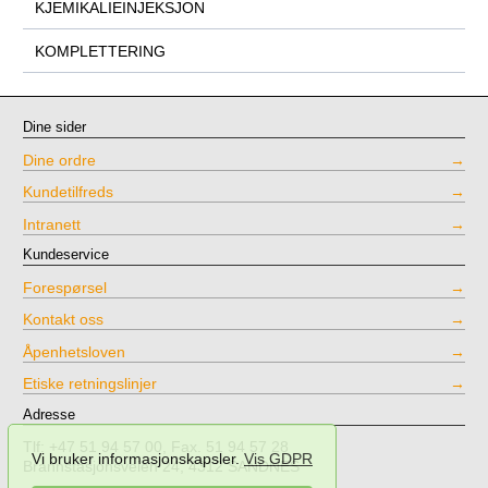
KJEMIKALIEINJEKSJON
KOMPLETTERING
Dine sider
Dine ordre
Kundetilfreds
Intranett
Kundeservice
Forespørsel
Kontakt oss
Åpenhetsloven
Etiske retningslinjer
Adresse
Tlf: +47 51 94 57 00, Fax. 51 94 57 28
Vi bruker informasjonskapsler.
Vis GDPR
Brannstasjonsveien 24, 4312 SANDNES