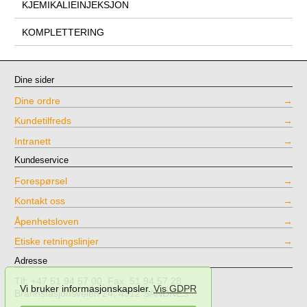
KJEMIKALIEINJEKSJON
KOMPLETTERING
Dine sider
Dine ordre
Kundetilfreds
Intranett
Kundeservice
Forespørsel
Kontakt oss
Åpenhetsloven
Etiske retningslinjer
Adresse
Tlf: +47 51 94 57 00, Fax. 51 94 57 28
Vi bruker informasjonskapsler.
Vis GDPR
Brannstasjonsveien 24, 4312 SANDNES