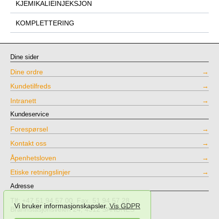
KJEMIKALIEINJEKSJON
KOMPLETTERING
Dine sider
Dine ordre
Kundetilfreds
Intranett
Kundeservice
Forespørsel
Kontakt oss
Åpenhetsloven
Etiske retningslinjer
Adresse
Tlf: +47 51 94 57 00, Fax. 51 94 57 28
Vi bruker informasjonskapsler.
Vis GDPR
Brannstasjonsveien 24, 4312 SANDNES