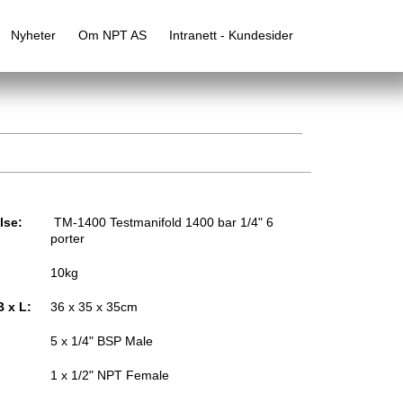
Nyheter
Om NPT AS
Intranett - Kundesider
lse:
TM-1400 Testmanifold 1400 bar 1/4" 6
porter
10kg
B x L:
36 x 35 x 35cm
5 x 1/4" BSP Male
1 x 1/2" NPT Female