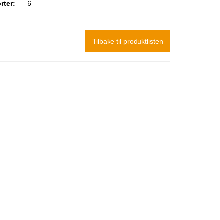
rter:
6