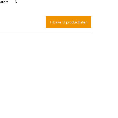
rter:
6