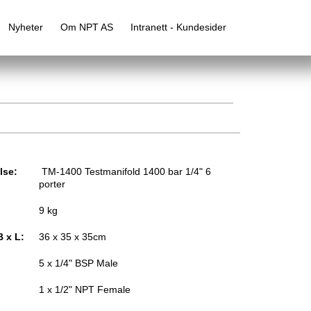
Nyheter
Om NPT AS
Intranett - Kundesider
lse:
TM-1400 Testmanifold 1400 bar 1/4" 6
porter
9 kg
B x L:
36 x 35 x 35cm
5 x 1/4" BSP Male
1 x 1/2" NPT Female