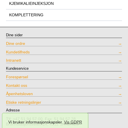
KJEMIKALIEINJEKSJON
KOMPLETTERING
Dine sider
Dine ordre
Kundetilfreds
Intranett
Kundeservice
Forespørsel
Kontakt oss
Åpenhetsloven
Etiske retningslinjer
Adresse
Tlf: +47 51 94 57 00, Fax. 51 94 57 28
Vi bruker informasjonskapsler.
Vis GDPR
Brannstasjonsveien 24, 4312 SANDNES