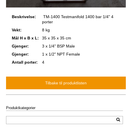
Beskrivelse:
TM-1400 Testmanifold 1400 bar 1/4" 4
porter
Vekt:
8 kg
Mål H x B x L:
35 x 35 x 35 cm
Gjenger:
3 x 1/4" BSP Male
Gjenger:
1 x 1/2" NPT Female
Antall porter:
4
Produktkategorier