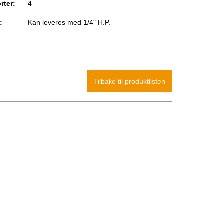
rter:
4
:
Kan leveres med 1/4" H.P.