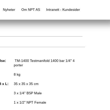
Nyheter
Om NPT AS
Intranett - Kundesider
lse:
TM-1400 Testmanifold 1400 bar 1/4" 4
porter
8 kg
B x L:
35 x 35 x 35 cm
3 x 1/4" BSP Male
1 x 1/2" NPT Female