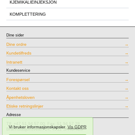
KJEMIKALIEINJEKSJON
KOMPLETTERING
Dine sider
Dine ordre
Kundetilfreds
Intranett
Kundeservice
Forespørsel
Kontakt oss
Åpenhetsloven
Etiske retningslinjer
Adresse
Tlf: +47 51 94 57 00, Fax. 51 94 57 28
Vi bruker informasjonskapsler.
Vis GDPR
Brannstasjonsveien 24, 4312 SANDNES