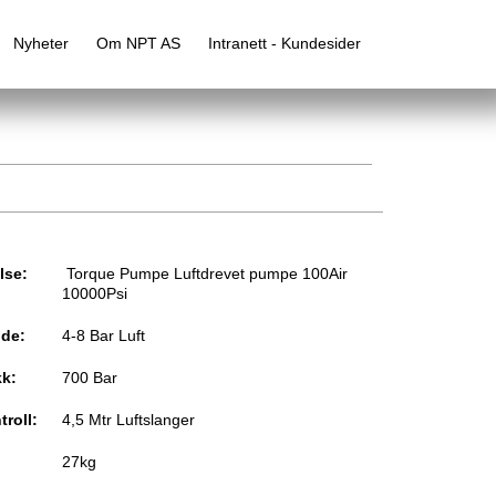
Nyheter
Om NPT AS
Intranett - Kundesider
lse:
Torque Pumpe Luftdrevet pumpe 100Air
10000Psi
lde:
4-8 Bar Luft
k:
700 Bar
troll:
4,5 Mtr Luftslanger
27kg