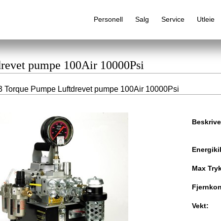
Personell
Salg
Service
Utleie
drevet pumpe 100Air 10000Psi
 Torque Pumpe Luftdrevet pumpe 100Air 10000Psi
Alfabetisk produktregister
Beskrive
Energiki
Max Tryk
Fjernkon
Vekt: