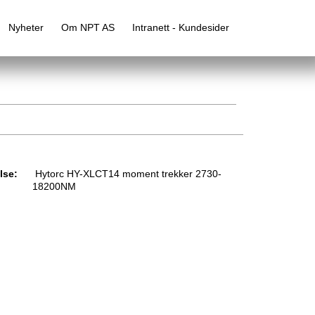
Nyheter
Om NPT AS
Intranett - Kundesider
lse:
Hytorc HY-XLCT14 moment trekker 2730-
18200NM