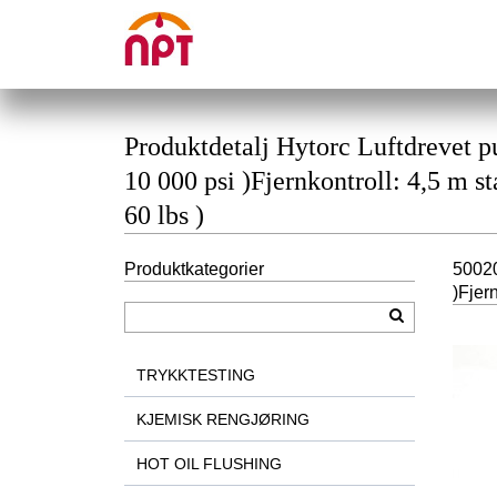
Produktdetalj Hytorc Luftdrevet p
10 000 psi )Fjernkontroll: 4,5 m s
60 lbs )
Produktkategorier
50020
)Fjer
TRYKKTESTING
KJEMISK RENGJØRING
HOT OIL FLUSHING