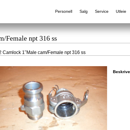
Personell
Salg
Service
Utleie
m/Female npt 316 ss
 Camlock 1"Male cam/Female npt 316 ss
Alfabetisk produktregister
Beskrive