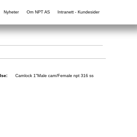
Nyheter
Om NPT AS
Intranett - Kundesider
lse:
Camlock 1"Male cam/Female npt 316 ss