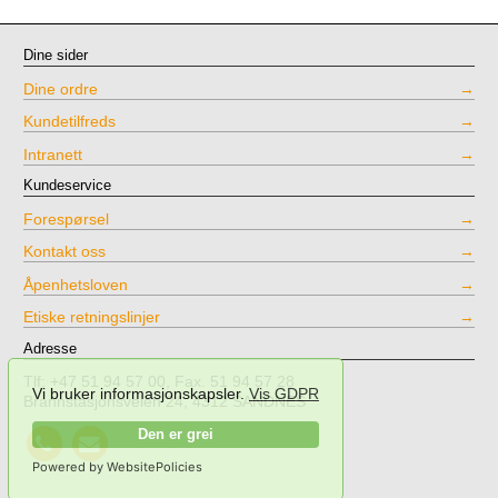
Dine sider
Dine ordre
Kundetilfreds
Intranett
Kundeservice
Forespørsel
Kontakt oss
Åpenhetsloven
Etiske retningslinjer
Adresse
Tlf: +47 51 94 57 00, Fax. 51 94 57 28
Vi bruker informasjonskapsler.
Vis GDPR
Brannstasjonsveien 24, 4312 SANDNES
Call
Send
Den er grei
NPT
mail
Powered by WebsitePolicies
Testing
to
NPT
.