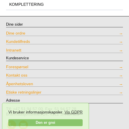
KOMPLETTERING
Dine sider
Dine ordre
Kundetilfreds
Intranett
Kundeservice
Forespørsel
Kontakt oss
Åpenhetsloven
Etiske retningslinjer
Adresse
Tlf: +47 51 94 57 00, Fax. 51 94 57 28
Vi bruker informasjonskapsler.
Vis GDPR
Brannstasjonsveien 24, 4312 SANDNES
Call
Send
Den er grei
NPT
mail