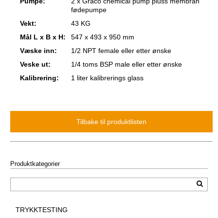
Pumpe:
2 x Graco chemical pump pluss membran
fødepumpe
Vekt:
43 KG
Mål L x B x H:
547 x 493 x 950 mm
Væske inn:
1/2 NPT female eller etter ønske
Veske ut:
1/4 toms BSP male eller etter ønske
Kalibrering:
1 liter kalibrerings glass
Produktkategorier
TRYKKTESTING